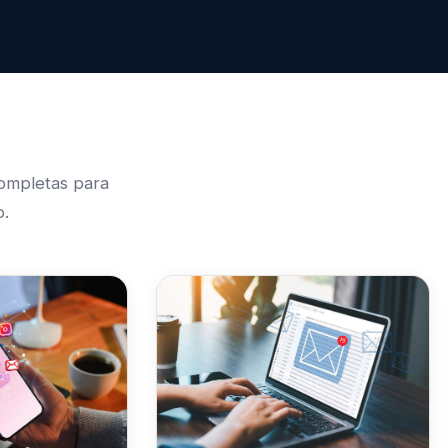
completas para
o.