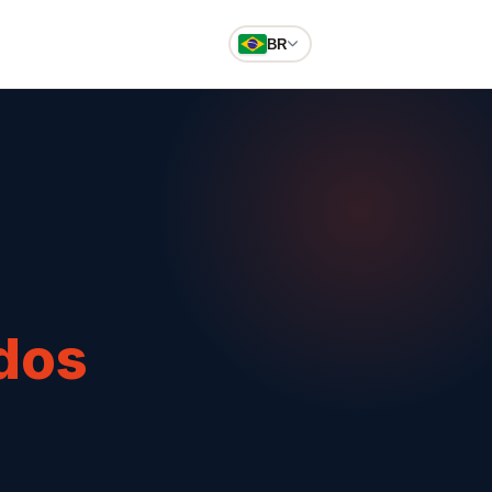
BR
dos