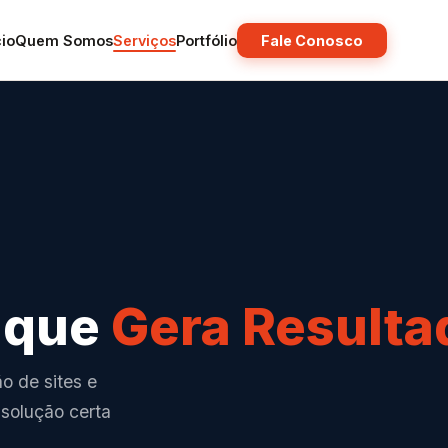
cio
Quem Somos
Serviços
Portfólio
Fale Conosco
l que
Gera Resulta
o de sites e
 solução certa