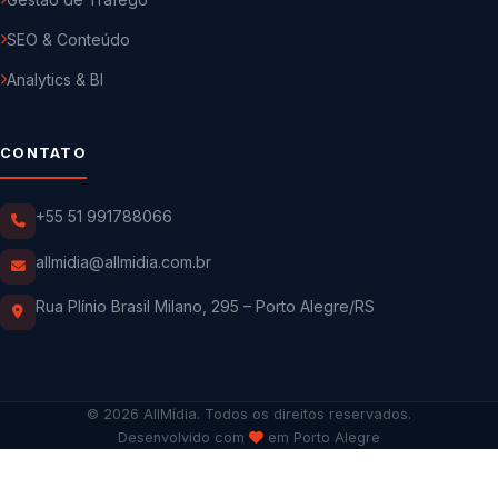
SEO & Conteúdo
Analytics & BI
CONTATO
+55 51 991788066
allmidia@allmidia.com.br
Rua Plínio Brasil Milano, 295 – Porto Alegre/RS
© 2026 AllMídia. Todos os direitos reservados.
Desenvolvido com
em Porto Alegre